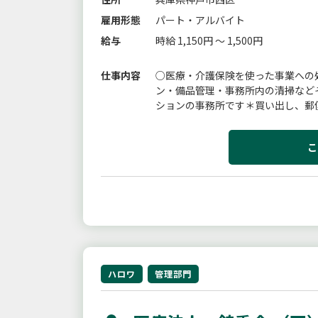
雇用形態
パート・アルバイト
給与
時給 1,150円 ～ 1,500円
仕事内容
○医療・介護保険を使った事業への
ン・備品管理・事務所内の清掃など
ションの事務所です＊買い出し、郵
＊週１〜５日で応相談☆＊就業時間の
こ
ハロワ
管理部門