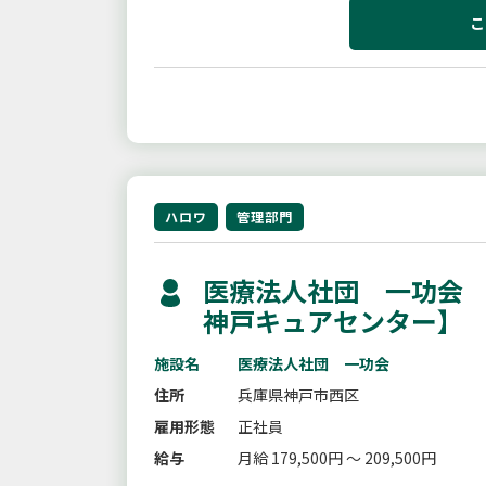
こ
ハロワ
管理部門
医療法人社団 一功会 
神戸キュアセンター】
施設名
医療法人社団 一功会
住所
兵庫県神戸市西区
雇用形態
正社員
給与
月給 179,500円 ～ 209,500円