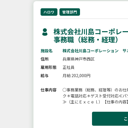
ハロワ
管理部門
株式会社川島コーポレー
事務職（総務・経理）
施設名
株式会社川島コーポレーション サ
住所
兵庫県神戸市西区
雇用形態
正社員
給与
月給 202,000円
仕事内容
○事務業務（総務、経理等）のお仕
ク＊電話対応＊ゲスト受付対応≪パ
≫（主にＥｘｃｅｌ）【仕事の内容
こ