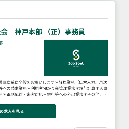
会 神戸本部 （正）事務員
部
般事務業務全般をお願いします＊経理業務（伝票入力、月次
等への請求業務＊利用者預かり金管理業務＊給与計算＊人事
理＊電話応対・来客対応＊銀行等への外出業務＊その他、付
分担して行ってもらいます。
の求人を見る