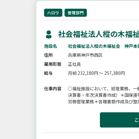
ハロワ
管理部門
社会福祉法人樅の木福祉
施設名
社会福祉法人樅の木福祉会 神戸本
住所
兵庫県神戸市西区
雇用形態
正社員
給与
月給 232,180円 ～ 257,380円
仕事内容
○福祉施設において、経理業務、一
決算書・年次決算書作成）＊国保連
労務管理業務＊各種書類作成及び整
随する業務あり上記業務を複数名で
こ