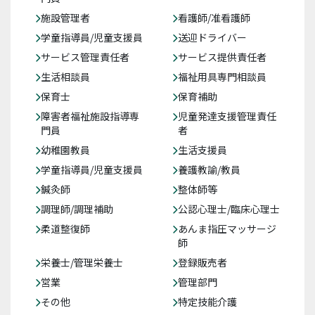
施設管理者
看護師/准看護師
学童指導員/児童支援員
送迎ドライバー
サービス管理責任者
サービス提供責任者
生活相談員
福祉用具専門相談員
保育士
保育補助
障害者福祉施設指導専
児童発達支援管理責任
門員
者
幼稚園教員
生活支援員
学童指導員/児童支援員
養護教諭/教員
鍼灸師
整体師等
調理師/調理補助
公認心理士/臨床心理士
柔道整復師
あんま指圧マッサージ
師
栄養士/管理栄養士
登録販売者
営業
管理部門
その他
特定技能介護