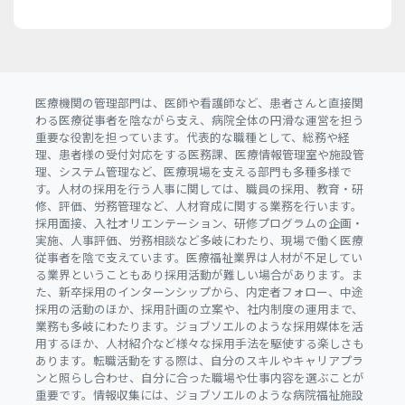
医療機関の管理部門は、医師や看護師など、患者さんと直接関
わる医療従事者を陰ながら支え、病院全体の円滑な運営を担う
重要な役割を担っています。代表的な職種として、総務や経
理、患者様の受付対応をする医務課、医療情報管理室や施設管
理、システム管理など、医療現場を支える部門も多種多様で
す。人材の採用を行う人事に関しては、職員の採用、教育・研
修、評価、労務管理など、人材育成に関する業務を行います。
採用面接、入社オリエンテーション、研修プログラムの企画・
実施、人事評価、労務相談など多岐にわたり、現場で働く医療
従事者を陰で支えています。医療福祉業界は人材が不足してい
る業界ということもあり採用活動が難しい場合があります。ま
た、新卒採用のインターンシップから、内定者フォロー、中途
採用の活動のほか、採用計画の立案や、社内制度の運用まで、
業務も多岐にわたります。ジョブソエルのような採用媒体を活
用するほか、人材紹介など様々な採用手法を駆使する楽しさも
あります。転職活動をする際は、自分のスキルやキャリアプラ
ンと照らし合わせ、自分に合った職場や仕事内容を選ぶことが
重要です。情報収集には、ジョブソエルのような病院福祉施設