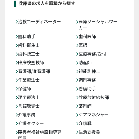
兵庫県の求人を職種から探す
治験コーディネーター
医療ソーシャルワー
カー
歯科助手
歯科医師
歯科衛生士
医師
歯科技工士
医療事務/受付
臨床検査技師
助産師
看護師/准看護師
視能訓練士
作業療法士
調剤事務
保健師
看護助手
理学療法士
診療放射線技師
言語聴覚士
薬剤師
介護事務
ケアマネジャー
介護タクシー
介護職
障害者福祉施設指導専
生活支援員
門員