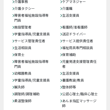
介護事務
ケアマネジャー
介護タクシー
介護職
障害者福祉施設指導専
生活支援員
門員
施設管理者
看護師/准看護師
学童指導員/児童支援員
送迎ドライバー
サービス管理責任者
サービス提供責任者
生活相談員
福祉用具専門相談員
保育士
保育補助
障害者福祉施設指導専
児童発達支援管理責任
門員
者
幼稚園教員
生活支援員
学童指導員/児童支援員
養護教諭/教員
鍼灸師
整体師等
調理師/調理補助
公認心理士/臨床心理士
柔道整復師
あんま指圧マッサージ
師