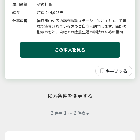
雇用形態
契約社員
給与
時給 244,028円
仕事内容
神戸市中央区の訪問看護ステーションこすもす、で地
域で療養されている方のご自宅へ訪問します。医師の
指示のもと、自宅での療養生活の継続のための援助を
行います。訪問看護ステーションこすもすは、診療
所、デイサービス、高齢者住宅が入った複合施設にあ
り、様々な職種と連携をとりながら協力して患者様・
この求人を見る
利用者様の援助を行っています...
検索条件を変更する
2
1
2
件中
～
件表示