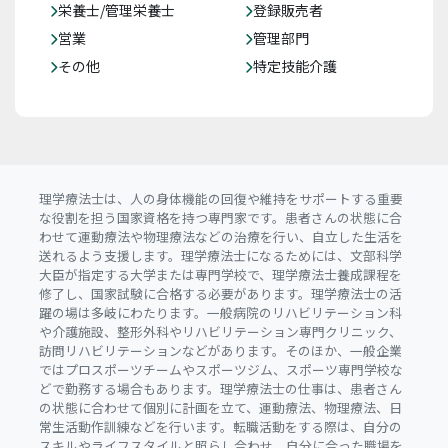
栄養士/管理栄養士
登録販売者
営業
管理部門
その他
特定技能介護
理学療法士は、人の身体機能の回復や維持をサポートする重要
な役割を担う国家資格を持つ専門家です。患者さんの状態に合
わせて運動療法や物理療法などの治療を行い、自立した生活を
送れるよう支援します。理学療法士になるためには、文部科学
大臣が指定する大学または専門学校で、理学療法士養成課程を
修了し、国家試験に合格する必要があります。理学療法士の活
躍の場は多岐にわたります。一般病院のリハビリテーション科
や介護施設、整形外科やリハビリテーション専門クリニック、
訪問リハビリテーションなどがあります。そのほか、一般企業
ではプロスポーツチームやスポーツジム、スポーツ専門学校な
どで勤務する場合もあります。理学療法士の仕事は、患者さん
の状態に合わせて個別に計画を立て、運動療法、物理療法、日
常生活動作訓練などを行います。転職活動をする際は、自分の
スキルやライフスタイルと照らし合わせ、自分に合った職場を