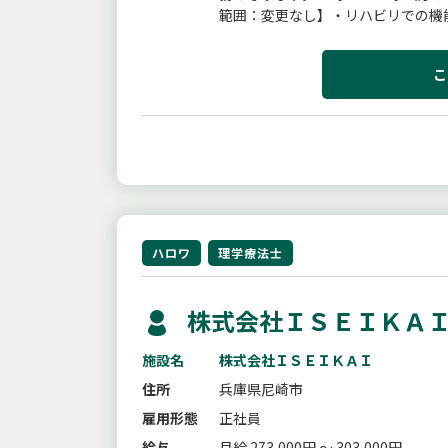
範囲：変更なし】・リハビリでの機
改善に向けてのアプローチ・個々の利
こ
ハロワ
理学療法士
株式会社ＩＳＥＩＫＡＩ
施設名
株式会社ＩＳＥＩＫＡＩ
住所
兵庫県尼崎市
雇用形態
正社員
給与
月給 273,000円 ～ 303,000円