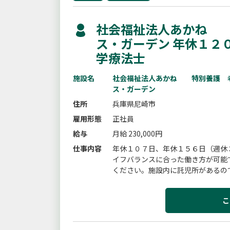
社会福祉法人あかね 
ス・ガーデン 年休１２
学療法士
施設名
社会福祉法人あかね 特別養護 
ス・ガーデン
住所
兵庫県尼崎市
雇用形態
正社員
給与
月給 230,000円
仕事内容
年休１０７日、年休１５６日（週休
イフバランスに合った働き方が可能
ください。施設内に託児所があるの
者の機能維持や健康管理・介護現場ス
こ