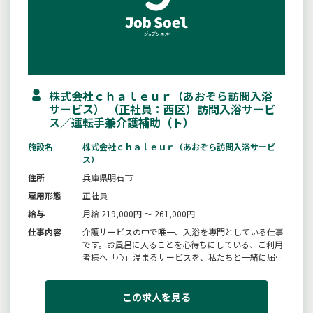
株式会社ｃｈａｌｅｕｒ（あおぞら訪問入浴
サービス） （正社員：西区）訪問入浴サービ
ス／運転手兼介護補助（ト）
施設名
株式会社ｃｈａｌｅｕｒ（あおぞら訪問入浴サービ
ス）
住所
兵庫県明石市
雇用形態
正社員
給与
月給 219,000円 ～ 261,000円
仕事内容
介護サービスの中で唯一、入浴を専門としている仕事
です。お風呂に入ることを心待ちにしている、ご利用
者様へ「心」温まるサービスを、私たちと一緒に届け
てみませんか。内容は、３人１チーム（介護職員２
名・看護職員１名）で、ご利用者様宅へ軽自動車で訪
問し、専用の浴槽を使用して入浴のサポートを致しま
この求人を見る
す。ご利用者様やご家族様のお...