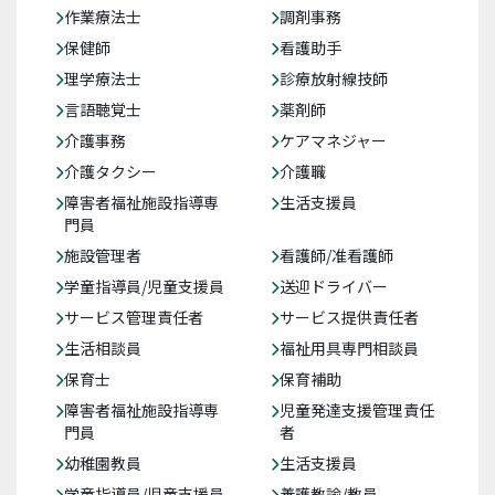
作業療法士
調剤事務
保健師
看護助手
理学療法士
診療放射線技師
言語聴覚士
薬剤師
介護事務
ケアマネジャー
介護タクシー
介護職
障害者福祉施設指導専
生活支援員
門員
施設管理者
看護師/准看護師
学童指導員/児童支援員
送迎ドライバー
サービス管理責任者
サービス提供責任者
生活相談員
福祉用具専門相談員
保育士
保育補助
障害者福祉施設指導専
児童発達支援管理責任
門員
者
幼稚園教員
生活支援員
学童指導員/児童支援員
養護教諭/教員