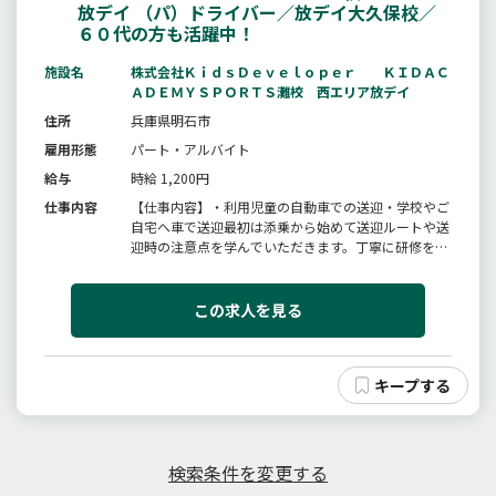
放デイ （パ）ドライバー／放デイ大久保校／
６０代の方も活躍中！
施設名
株式会社ＫｉｄｓＤｅｖｅｌｏｐｅｒ ＫＩＤＡＣ
ＡＤＥＭＹＳＰＯＲＴＳ灘校 西エリア放デイ
住所
兵庫県明石市
雇用形態
パート・アルバイト
給与
時給 1,200円
仕事内容
【仕事内容】・利用児童の自動車での送迎・学校やご
自宅へ車で送迎最初は添乗から始めて送迎ルートや送
迎時の注意点を学んでいただきます。丁寧に研修を行
いますのでご安心ください。送迎時に介助が必要な児
童はおりませんのでご安心ください。【使用する自動
車】トヨタシエンタなど※従事すべき業務の変更の範
この求人を見る
囲：会社が指示するすべての業務
検索条件を変更する