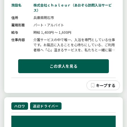
施設名
株式会社ｃｈａｌｅｕｒ（あおぞら訪問入浴サービ
ス）
住所
兵庫県明石市
雇用形態
パート・アルバイト
給与
時給 1,400円 ～ 1,600円
仕事内容
介護サービスの中で唯一、入浴を専門としている仕事
です。お風呂に入ることを心待ちにしている、ご利用
者様へ「心」温まるサービスを、私たちと一緒に届け
てみませんか。内容は、３人１チーム（介護職員２
名・看護職員１名）で、ご利用者様宅へ軽自動車で訪
問し、専用の浴槽を使用して入浴のサポートを致しま
この求人を見る
す。ご利用者様やご家族様のお...
ハロワ
送迎ドライバー