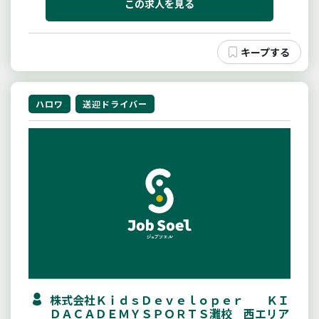
この求人を見る
ハロワ
送迎ドライバー
株式会社ＫｉｄｓＤｅｖｅｌｏｐｅｒ ＫＩ
ＤＡＣＡＤＥＭＹＳＰＯＲＴＳ灘校 西エリア