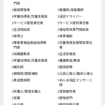
門員
施設管理者
看護師/准看護師
学童指導員/児童支援員
送迎ドライバー
サービス管理責任者
サービス提供責任者
生活相談員
福祉用具専門相談員
保育士
保育補助
障害者福祉施設指導専
児童発達支援管理責任
門員
者
幼稚園教員
生活支援員
学童指導員/児童支援員
養護教諭/教員
鍼灸師
整体師等
調理師/調理補助
公認心理士/臨床心理士
柔道整復師
あんま指圧マッサージ
師
栄養士/管理栄養士
登録販売者
営業
管理部門
その他
特定技能介護