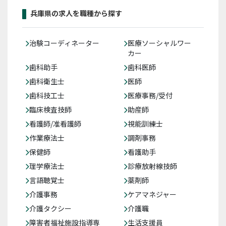
兵庫県の求人を職種から探す
治験コーディネーター
医療ソーシャルワー
カー
歯科助手
歯科医師
歯科衛生士
医師
歯科技工士
医療事務/受付
臨床検査技師
助産師
看護師/准看護師
視能訓練士
作業療法士
調剤事務
保健師
看護助手
理学療法士
診療放射線技師
言語聴覚士
薬剤師
介護事務
ケアマネジャー
介護タクシー
介護職
障害者福祉施設指導専
生活支援員