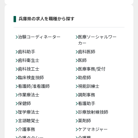
兵庫県の求人を職種から探す
治験コーディネーター
医療ソーシャルワー
カー
歯科助手
歯科医師
歯科衛生士
医師
歯科技工士
医療事務/受付
臨床検査技師
助産師
看護師/准看護師
視能訓練士
作業療法士
調剤事務
保健師
看護助手
理学療法士
診療放射線技師
言語聴覚士
薬剤師
介護事務
ケアマネジャー
介護タクシー
介護職