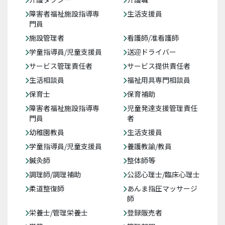
障害者福祉施設指導専
生活支援員
門員
施設管理者
看護師/准看護師
学童指導員/児童支援員
送迎ドライバー
サービス管理責任者
サービス提供責任者
生活相談員
福祉用具専門相談員
保育士
保育補助
障害者福祉施設指導専
児童発達支援管理責任
門員
者
幼稚園教員
生活支援員
学童指導員/児童支援員
養護教諭/教員
鍼灸師
整体師等
調理師/調理補助
公認心理士/臨床心理士
柔道整復師
あんま指圧マッサージ
師
栄養士/管理栄養士
登録販売者