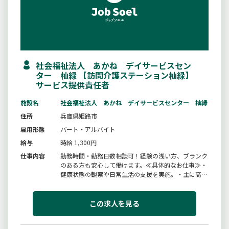
社会福祉法人 あかね デイサービスセン
ター 杣緑 【訪問介護ステーション杣緑】
サービス提供責任者
施設名
社会福祉法人 あかね デイサービスセンター 杣緑
住所
兵庫県姫路市
雇用形態
パート・アルバイト
給与
時給 1,300円
仕事内容
勤務時間・勤務日数相談可！経験の浅い方、ブランク
のある方も安心して働けます。≪具体的なお仕事≫・
健康状態の観察や日常生活の支援を実施。・主に高齢
者・障害を持った方が対象となり、身体介護と生活援
助のケア全般を提供。・身体介護は入浴介助や排泄介
助が中心。・生活援助は掃除、洗濯、調理、買い物の
この求人を見る
全般を提供。・帳票作成、お...