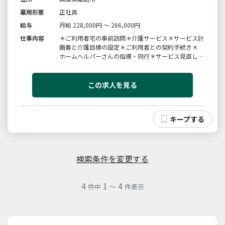
雇用形態
正社員
給与
月給 228,000円 ～ 266,000円
仕事内容
＊ご利用者宅の事前訪問＊介護サービス＊サービス計
画書と介護目標の設定＊ご利用者との契約手続き＊
ホームヘルパーさんの指導・同行＊サービス見直しに
伴うカンファレンス開催＊介護給付費請求業務変更範
囲：変更なし
この求人を見る
検索条件を変更する
4
1
4
件中
～
件表示