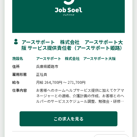
アースサポート 株式会社 アースサポート大
阪 サービス提供責任者（アースサポート姫路）
施設名
アースサポート 株式会社 アースサポート大阪
住所
兵庫県姫路市
雇用形態
正社員
給与
月給 264,700円 ～ 271,700円
仕事内容
お客様へのホームヘルプサービス提供に加えてケアマ
ネージャーとの連絡、介護計画の作成、お客様とのヘ
ルパーのサービススケジュール調整、勉強会・研修の
実施が主なお仕事になります。今まで現場でのお仕事
をされてきた方にとって自分の視野を広げるチャンス
です！また、未経験の方でも弊社自慢の教育サポート
この求人を見る
体制でバックアップ致します...