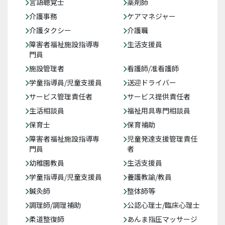
言語聴覚士
薬剤師
介護事務
ケアマネジャー
介護タクシー
介護職
障害者福祉施設指導専
生活支援員
門員
施設管理者
看護師/准看護師
学童指導員/児童支援員
送迎ドライバー
サービス管理責任者
サービス提供責任者
生活相談員
福祉用具専門相談員
保育士
保育補助
障害者福祉施設指導専
児童発達支援管理責任
門員
者
幼稚園教員
生活支援員
学童指導員/児童支援員
養護教諭/教員
鍼灸師
整体師等
調理師/調理補助
公認心理士/臨床心理士
柔道整復師
あんま指圧マッサージ