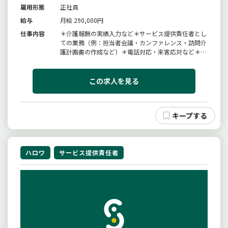
雇用形態
正社員
給与
月給 290,000円
仕事内容
＊介護報酬の実績入力など＊サービス提供責任者とし
ての業務（例：担当者会議・カンファレンス・訪問介
護計画書の作成など）＊電話対応・来客応対など＊関
係事業所への報告・連絡等＊その他ヘルパー業務等
（シフト作成・本社への業務連絡等）＊変更範囲：変
更なし
この求人を見る
ハロワ
サービス提供責任者