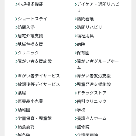
小規模多機能
デイケア・通所リハビ
リ
ショートステイ
訪問看護
訪問入浴
訪問リハビリ
居宅介護支援
福祉用具
地域包括支援
病院
クリニック
保育園
障がい者支援施設
障がい者グループホー
ム
障がい者デイサービス
障がい者就労支援
放課後等デイサービス
児童発達支援施設
薬局
ドラッグストア
医薬品小売業
歯科クリニック
幼稚園
学校
学童保育・児童館
養護老人ホーム
給食委託
整骨院
鍼灸院
介護医療院