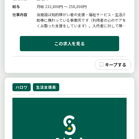
給与
月給 232,800円 ～ 258,000円
仕事内容
当施設は知的障がい者の支援・福祉サービス・生活介
助等に携わっている事業所です（利用者の心のケアを
くみ取った支援をしています）。入所者に対して障害
特性への理解をもって支援業務を行っていただける方
を募集します。・利用者の見守り、排泄、食事介助等
含む生活支援全般・利用者の日中活動（軽作業等）の
この求人を見る
サポート・余暇活動（近隣ド...
ハロワ
生活支援員