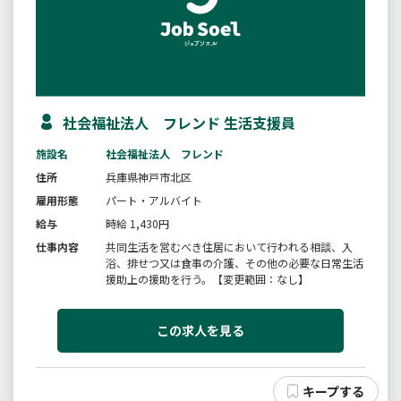
社会福祉法人 フレンド 生活支援員
施設名
社会福祉法人 フレンド
住所
兵庫県神戸市北区
雇用形態
パート・アルバイト
給与
時給 1,430円
仕事内容
共同生活を営むべき住居において行われる相談、入
浴、排せつ又は食事の介護、その他の必要な日常生活
援助上の援助を行う。【変更範囲：なし】
この求人を見る