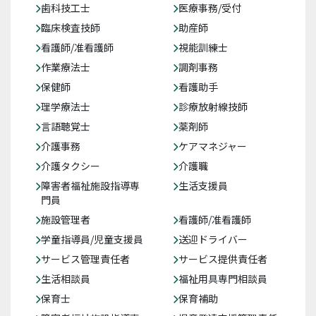
歯科技工士
医療事務/受付
臨床検査技師
助産師
看護師/准看護師
視能訓練士
作業療法士
調剤事務
保健師
看護助手
理学療法士
診療放射線技師
言語聴覚士
薬剤師
介護事務
ケアマネジャー
介護タクシー
介護職
障害者福祉施設指導専
生活支援員
門員
施設管理者
看護師/准看護師
学童指導員/児童支援員
送迎ドライバー
サービス管理責任者
サービス提供責任者
生活相談員
福祉用具専門相談員
保育士
保育補助