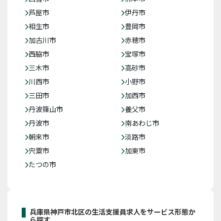
芦屋市
伊丹市
相生市
豊岡市
加古川市
赤穂市
西脇市
宝塚市
三木市
高砂市
川西市
小野市
三田市
加西市
丹波篠山市
養父市
丹波市
南あわじ市
朝来市
淡路市
宍粟市
加東市
たつの市
兵庫県神戸市北区の生活支援員求人をサービス形態か
ら探す