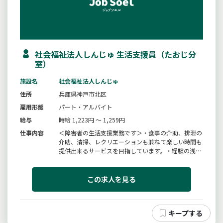
社会福祉法人しんじゅ 生活支援員（たおじ分
室）
施設名
社会福祉法人しんじゅ
住所
兵庫県神戸市北区
雇用形態
パート・アルバイト
給与
時給 1,223円 ～ 1,259円
仕事内容
＜障害者の生活支援業務です＞・食事の介助、排泄の
介助、清掃、レクリエーションも兼ねて楽しい時間も
提供出来るサービスを目指しています。・経験の浅い
方、未経験の方にも丁寧にご指導しますので、意欲の
ある方や前向きに行動していただける方なら誰にでも
出来ますのでご安心下さい。※送迎業務できる方歓迎
この求人を見る
（運転手当あり）送迎車種：...