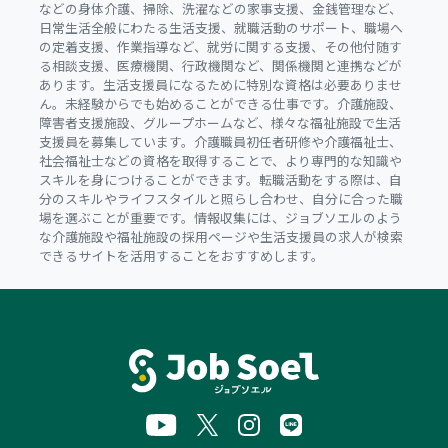
などの身体介護、掃除、洗濯などの家事支援、金銭管理など、
日常生活全般にわたる生活支援、就職活動のサポート、職場へ
の定着支援、作業指導など、就労に関する支援、その他付随す
る相談支援、医療機関、行政機関など、関係機関と連携などが
あります。生活支援員になるために特別な資格は必要ありませ
ん。未経験からでも始めることができる仕事です。介護施設、
障害者支援施設、グループホームなど、様々な福祉施設で生活
支援員を募集しています。介護職員初任者研修や介護福祉士、
社会福祉士などの資格を取得することで、より専門的な知識や
スキルを身につけることができます。転職活動をする際は、自
分のスキルやライフスタイルと照らし合わせ、自分に合った職
場を選ぶことが重要です。情報収集には、ジョブソエルのよう
な介護施設や福祉施設の採用ページや生活支援員の求人が検索
できるサイトを活用することをおすすめします。