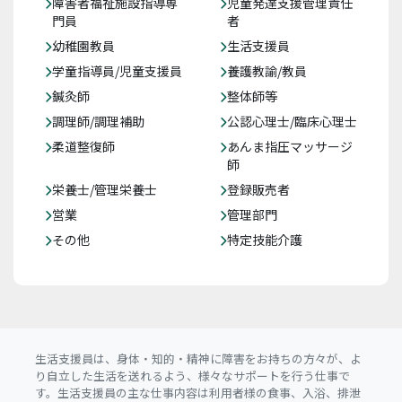
障害者福祉施設指導専
児童発達支援管理責任
門員
者
幼稚園教員
生活支援員
学童指導員/児童支援員
養護教諭/教員
鍼灸師
整体師等
調理師/調理補助
公認心理士/臨床心理士
柔道整復師
あんま指圧マッサージ
師
栄養士/管理栄養士
登録販売者
営業
管理部門
その他
特定技能介護
生活支援員は、身体・知的・精神に障害をお持ちの方々が、よ
り自立した生活を送れるよう、様々なサポートを行う仕事で
す。生活支援員の主な仕事内容は利用者様の食事、入浴、排泄