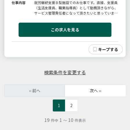
仕事内容
就労継続支援Ｂ型施設でのお仕事です。直接、支援員
（生活支援員、職業指導員）として勤務頂きながら、
サービス管理責任者になって頂きたいと思っていま
す。※ハローワークを通じてご応募下さい。変更範
囲：会社の定める業務
この求人を見る
検索条件を変更する
‹‹ 前へ
次へ ››
1
2
19
1
10
件中
～
件表示