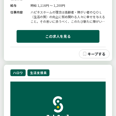
給与
時給 1,116円 ～ 1,200円
仕事内容
ハピネスホームの理念は高齢者・障がい者のＱＯＬ
（生活の質）の向上に努め関わる人々に幸せを与える
こと。その思いに添うべく、このたび新たに障がい者
支援事業を立ち上げることになりました。主な業務内
容・食事の提供・調理・各部屋の掃除・事務処理（支
援記録）・服薬確認・日中の出来事のお話相手【変更
この求人を見る
範囲：変更なし】
ハロワ
生活支援員