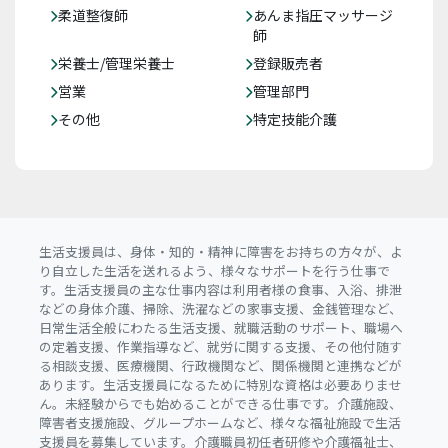
柔道整復師
あんま指圧マッサージ
師
栄養士/管理栄養士
登録販売者
営業
管理部門
その他
特定技能介護
生活支援員は、身体・知的・精神に障害をお持ちの方々が、よ
り自立した生活を送れるよう、様々なサポートを行う仕事で
す。生活支援員の主な仕事内容は利用者様の食事、入浴、排泄
などの身体介護、掃除、洗濯などの家事支援、金銭管理など、
日常生活全般にわたる生活支援、就職活動のサポート、職場へ
の定着支援、作業指導など、就労に関する支援、その他付随す
る相談支援、医療機関、行政機関など、関係機関と連携などが
あります。生活支援員になるために特別な資格は必要ありませ
ん。未経験からでも始めることができる仕事です。介護施設、
障害者支援施設、グループホームなど、様々な福祉施設で生活
支援員を募集しています。介護職員初任者研修や介護福祉士、