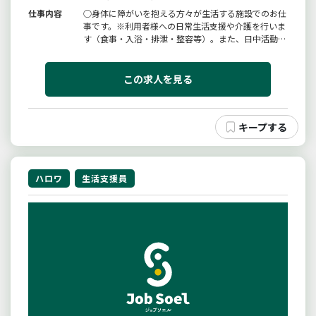
仕事内容
○身体に障がいを抱える方々が生活する施設でのお仕
事です。※利用者様への日常生活支援や介護を行いま
す（食事・入浴・排泄・整容等）。また、日中活動の
支援も行っております（創作活動・カラオケ・園芸・
外出レク等）。※介護、障害福祉分野経験者、介護福
祉士資格お持ちの方歓迎！※未経験者でも応募可能！
この求人を見る
※土日祝勤務可能な方歓迎！...
ハロワ
生活支援員