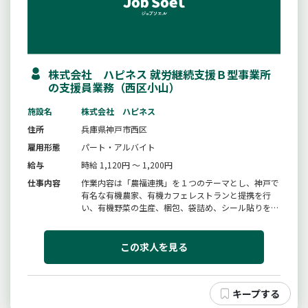
株式会社 ハピネス 就労継続支援Ｂ型事業所
の支援員業務（西区小山）
施設名
株式会社 ハピネス
住所
兵庫県神戸市西区
雇用形態
パート・アルバイト
給与
時給 1,120円 ～ 1,200円
仕事内容
作業内容は「農福連携」を１つのテーマとし、神戸で
有名な有機農家、有機カフェレストランと提携を行
い、有機野菜の生産、梱包、袋詰め、シール貼りを
行っています。また、他作業内容も順次予定しており
ます。（チラシ折り、ポスティング、清掃、軽作業
等々）職業支援員としての利用者様への作業支援作業
この求人を見る
内容や段取りの説明、出来上がりの...