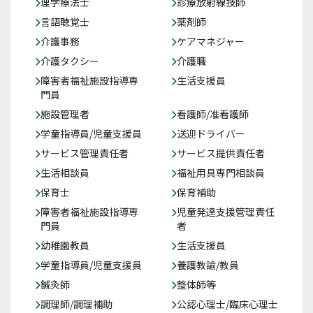
理学療法士
診療放射線技師
言語聴覚士
薬剤師
介護事務
ケアマネジャー
介護タクシー
介護職
障害者福祉施設指導専
生活支援員
門員
施設管理者
看護師/准看護師
学童指導員/児童支援員
送迎ドライバー
サービス管理責任者
サービス提供責任者
生活相談員
福祉用具専門相談員
保育士
保育補助
障害者福祉施設指導専
児童発達支援管理責任
門員
者
幼稚園教員
生活支援員
学童指導員/児童支援員
養護教諭/教員
鍼灸師
整体師等
調理師/調理補助
公認心理士/臨床心理士