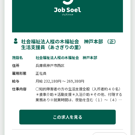
社会福祉法人樅の木福祉会 神戸本部 （正）
生活支援員（あさぎりの里）
施設名
社会福祉法人樅の木福祉会 神戸本部
住所
兵庫県神戸市西区
雇用形態
正社員
給与
月給 232,180円 ～ 269,380円
仕事内容
○知的障害者の方の生活支援全般（入所者約４０名）
＊食事介助＊活動支援＊入浴介助＊その他、付随する
業務あり※就業時間は、夜勤を含む（１）〜（４）の
交替制※記録入力の為、簡単なパソコン操作ができる
方を希望します。変更範囲：会社の定める業務の範囲
この求人を見る