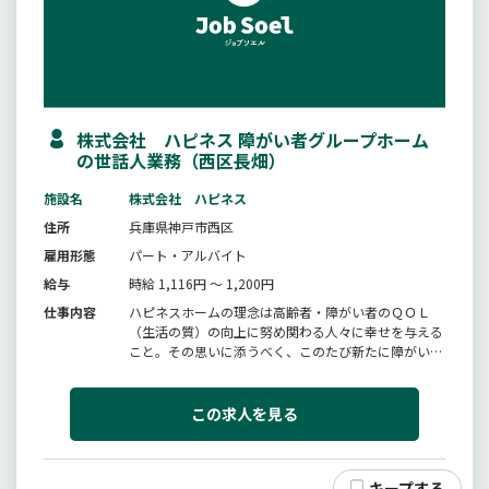
株式会社 ハピネス 障がい者グループホーム
の世話人業務（西区長畑）
施設名
株式会社 ハピネス
住所
兵庫県神戸市西区
雇用形態
パート・アルバイト
給与
時給 1,116円 ～ 1,200円
仕事内容
ハピネスホームの理念は高齢者・障がい者のＱＯＬ
（生活の質）の向上に努め関わる人々に幸せを与える
こと。その思いに添うべく、このたび新たに障がい者
支援事業を立ち上げることになりました。主な業務内
容・食事の提供・調理・各部屋の掃除・事務処理（支
援記録）・服薬確認・日中の出来事のお話相手【変更
この求人を見る
範囲：変更なし】