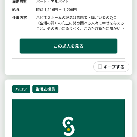
雇用形態
パート・アルバイト
給与
時給 1,116円 ～ 1,200円
仕事内容
ハピネスホームの理念は高齢者・障がい者のＱＯＬ
（生活の質）の向上に努め関わる人々に幸せを与える
こと。その思いに添うべく、このたび新たに障がい者
支援事業を立ち上げることになりました。主な業務内
容・食事の提供・調理・各部屋の掃除・事務処理（支
援記録）・服薬確認・日中の出来事のお話相手【変更
この求人を見る
範囲：変更なし】
ハロワ
生活支援員