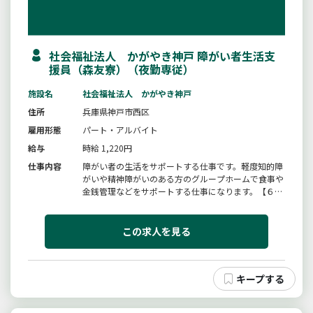
社会福祉法人 かがやき神戸 障がい者生活支
援員（森友寮）（夜勤専従）
施設名
社会福祉法人 かがやき神戸
住所
兵庫県神戸市西区
雇用形態
パート・アルバイト
給与
時給 1,220円
仕事内容
障がい者の生活をサポートする仕事です。軽度知的障
がいや精神障がいのある方のグループホームで食事や
金銭管理などをサポートする仕事になります。【６０
歳以上の方のご応募歓迎です】［仕事の内容］変更範
囲：変更なし
この求人を見る