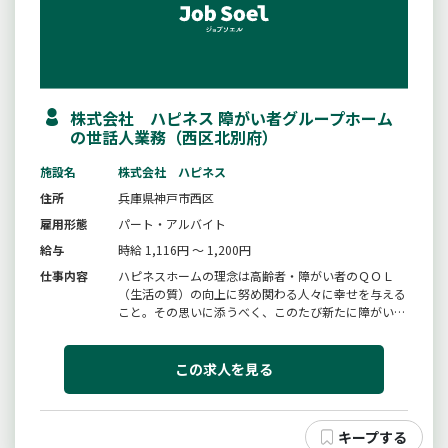
株式会社 ハピネス 障がい者グループホーム
の世話人業務（西区北別府）
施設名
株式会社 ハピネス
住所
兵庫県神戸市西区
雇用形態
パート・アルバイト
給与
時給 1,116円 ～ 1,200円
仕事内容
ハピネスホームの理念は高齢者・障がい者のＱＯＬ
（生活の質）の向上に努め関わる人々に幸せを与える
こと。その思いに添うべく、このたび新たに障がい者
支援事業を立ち上げることになりました。主な業務内
容・食事の提供・調理・各部屋の掃除・事務処理（支
援記録）・服薬確認・日中の出来事のお話相手【変更
この求人を見る
範囲：変更なし】