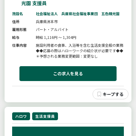
光園 支援員
施設名
社会福祉法人 兵庫県社会福祉事業団 五色精光園
住所
兵庫県洲本市
雇用形態
パート・アルバイト
給与
時給 1,116円 ～ 1,304円
仕事内容
施設利用者の食事、入浴等を含む生活支援全般の業務
◆◆応募の際はハローワークの紹介状が必要です◆◆
＊予想される業務変更範囲：変更なし
この求人を見る
ハロワ
生活支援員