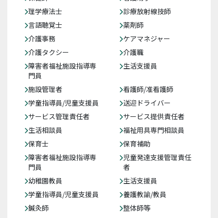
理学療法士
診療放射線技師
言語聴覚士
薬剤師
介護事務
ケアマネジャー
介護タクシー
介護職
障害者福祉施設指導専
生活支援員
門員
施設管理者
看護師/准看護師
学童指導員/児童支援員
送迎ドライバー
サービス管理責任者
サービス提供責任者
生活相談員
福祉用具専門相談員
保育士
保育補助
障害者福祉施設指導専
児童発達支援管理責任
門員
者
幼稚園教員
生活支援員
学童指導員/児童支援員
養護教諭/教員
鍼灸師
整体師等