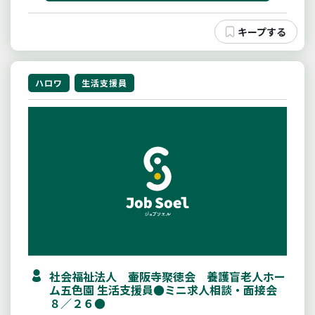
ハロワ
生活支援員
社会福祉法人 壷阪寺聚徳会 養護盲老人ホー
ム五色園 生活支援員●ミニ求人相談・面接会
８／２６●