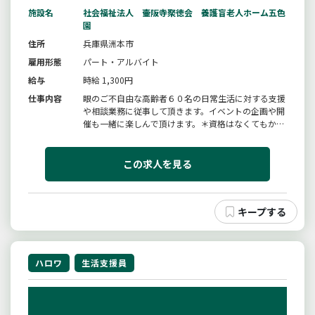
施設名
社会福祉法人 壷阪寺聚徳会 養護盲老人ホーム五色
園
住所
兵庫県洲本市
雇用形態
パート・アルバイト
給与
時給 1,300円
仕事内容
眼のご不自由な高齢者６０名の日常生活に対する支援
や相談業務に従事して頂きます。イベントの企画や開
催も一緒に楽しんで頂けます。＊資格はなくてもかま
いません。入職後「認知症介護基礎研修を受講」して
いただきます。＊初任者研修修了者、介護福祉士、ガ
イドヘルパー等優遇※まず応募書類（ハローワーク紹
この求人を見る
介状、履歴書を送付してくだ...
ハロワ
生活支援員