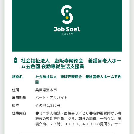
社会福祉法人 壷阪寺聚徳会 養護盲老人ホー
ム五色園 夜勤専従生活支援員
施設名
社会福祉法人 壷阪寺聚徳会 養護盲老人ホーム五色
園
住所
兵庫県洲本市
雇用形態
パート・アルバイト
給与
その他 1,290円
仕事内容
●ミニ求人相談・面接会８／２６●高齢視覚障がい者
施設の夜勤専門員。夕食、朝食の誘導、一部介助、就
寝介助、２２時、０：３０、４：３０の見回り。ナー
スコール対応を行います。ほとんどの方が自分の事は