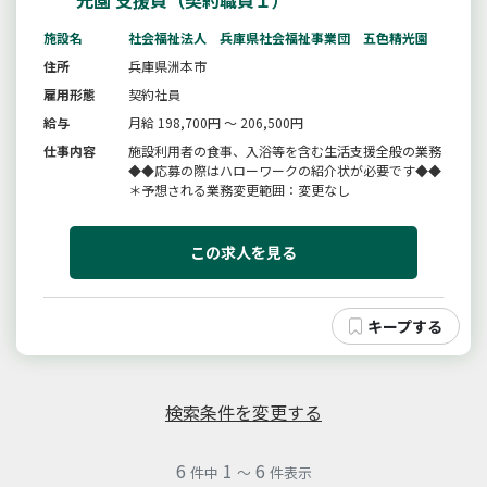
光園 支援員（契約職員１）
施設名
社会福祉法人 兵庫県社会福祉事業団 五色精光園
住所
兵庫県洲本市
雇用形態
契約社員
給与
月給 198,700円 ～ 206,500円
仕事内容
施設利用者の食事、入浴等を含む生活支援全般の業務
◆◆応募の際はハローワークの紹介状が必要です◆◆
＊予想される業務変更範囲：変更なし
この求人を見る
検索条件を変更する
6
1
6
件中
～
件表示