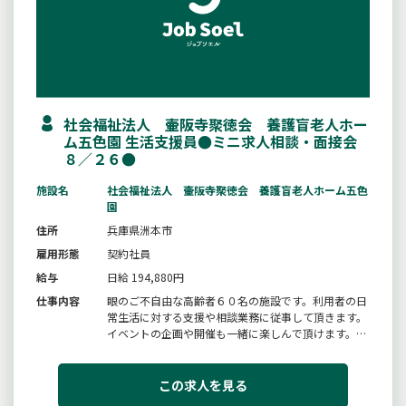
社会福祉法人 壷阪寺聚徳会 養護盲老人ホー
ム五色園 生活支援員●ミニ求人相談・面接会
８／２６●
施設名
社会福祉法人 壷阪寺聚徳会 養護盲老人ホーム五色
園
住所
兵庫県洲本市
雇用形態
契約社員
給与
日給 194,880円
仕事内容
眼のご不自由な高齢者６０名の施設です。利用者の日
常生活に対する支援や相談業務に従事して頂きます。
イベントの企画や開催も一緒に楽しんで頂けます。＊
資格はなくてもかまいません。入職後「認知症介護基
礎研修を受講」していただきます。＊初心者研修修了
者、介護福祉士、ガイドヘルパー等優遇※まず応募書
この求人を見る
類（ハローワーク紹介状、履...