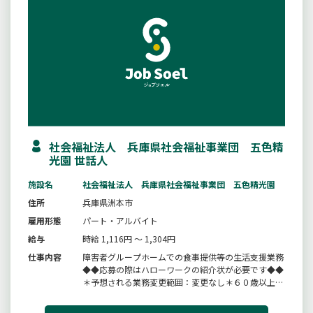
社会福祉法人 兵庫県社会福祉事業団 五色精
光園 世話人
施設名
社会福祉法人 兵庫県社会福祉事業団 五色精光園
住所
兵庫県洲本市
雇用形態
パート・アルバイト
給与
時給 1,116円 ～ 1,304円
仕事内容
障害者グループホームでの食事提供等の生活支援業務
◆◆応募の際はハローワークの紹介状が必要です◆◆
＊予想される業務変更範囲：変更なし＊６０歳以上の
方も応募可