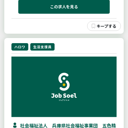
自分で出来る人が多く、一部排泄介助が必要です。夜
間は夜勤者と宿直者の２名。夜勤時の看護職員へのオ
この求人を見る
ンコールもできるので安心し...
ハロワ
生活支援員
社会福祉法人 兵庫県社会福祉事業団 五色精