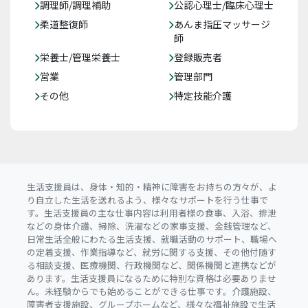
調理師/調理補助
公認心理士/臨床心理士
柔道整復師
あんま指圧マッサージ
師
栄養士/管理栄養士
登録販売者
営業
管理部門
その他
特定技能介護
生活支援員は、身体・知的・精神に障害をお持ちの方々が、よ
り自立した生活を送れるよう、様々なサポートを行う仕事で
す。生活支援員の主な仕事内容は利用者様の食事、入浴、排泄
などの身体介護、掃除、洗濯などの家事支援、金銭管理など、
日常生活全般にわたる生活支援、就職活動のサポート、職場へ
の定着支援、作業指導など、就労に関する支援、その他付随す
る相談支援、医療機関、行政機関など、関係機関と連携などが
あります。生活支援員になるために特別な資格は必要ありませ
ん。未経験からでも始めることができる仕事です。介護施設、
障害者支援施設、グループホームなど、様々な福祉施設で生活