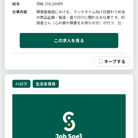
給与
月給 250,000円
仕事内容
障害者施設における、ランチタイム向け日替わり弁当
の商品企画・製造・盛り付けに関わるお仕事です。利
用者さん（心の病や障害をお持ちの方）が行う、仕込
み・調理・盛り付け・清掃などの作業に対し、指示・
指導・サポート・見守りを行っていただきます。調理
作業そのものよりも、利用者さんと一緒に楽しく作業
この求人を見る
し、安心して取り組める環境...
ハロワ
生活支援員