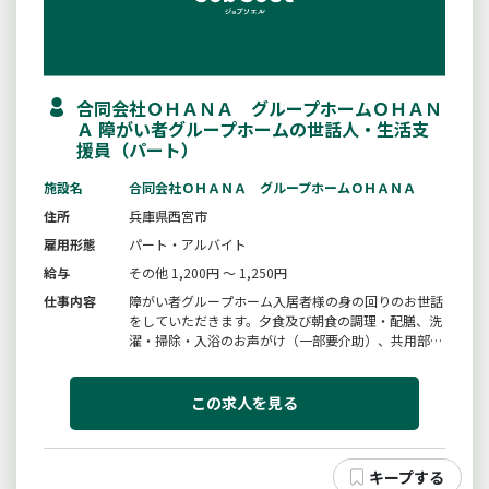
合同会社ＯＨＡＮＡ グループホームＯＨＡＮ
Ａ 障がい者グループホームの世話人・生活支
援員（パート）
施設名
合同会社ＯＨＡＮＡ グループホームＯＨＡＮＡ
住所
兵庫県西宮市
雇用形態
パート・アルバイト
給与
その他 1,200円 ～ 1,250円
仕事内容
障がい者グループホーム入居者様の身の回りのお世話
をしていただきます。夕食及び朝食の調理・配膳、洗
濯・掃除・入浴のお声がけ（一部要介助）、共用部分
の掃除、夜間の巡回による消灯・就寝の確認等が主な
業務です。変更範囲：変更なし
この求人を見る