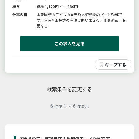
給与
時給 1,120円 ～ 1,180円
仕事内容
＊降園時の子どもの見守り＊短時間のパート勤務で
す。＊保育士免許の有無は問いません。変更範囲；変
更なし
この求人を見る
検索条件を変更する
6
1
6
件中
～
件表示
兵庫県の生活支援員求人を他のエリアから探す