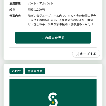
雇用形態
パート・アルバイト
給与
時給 1,200円
仕事内容
障がい者グループホーム内で、夕方〜夜の時間の見守
り支援をお願いします。入居者の方の見守り・声掛
け・話し相手、簡単な家事援助（食事温め・片付け・
食器洗い・共同部分の掃除など家庭の家事に近いもの
です）【変更範囲：変更なし】
この求人を見る
ハロワ
生活支援員