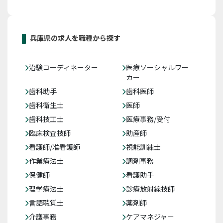
兵庫県の求人を職種から探す
治験コーディネーター
医療ソーシャルワー
カー
歯科助手
歯科医師
歯科衛生士
医師
歯科技工士
医療事務/受付
臨床検査技師
助産師
看護師/准看護師
視能訓練士
作業療法士
調剤事務
保健師
看護助手
理学療法士
診療放射線技師
言語聴覚士
薬剤師
介護事務
ケアマネジャー