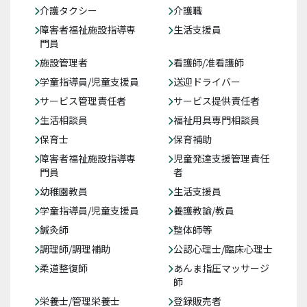
介護タクシー
介護職
障害者福祉施設指導専
生活支援員
門員
施設管理者
看護師/准看護師
学童指導員/児童支援員
送迎ドライバー
サービス管理責任者
サービス提供責任者
生活相談員
福祉用具専門相談員
保育士
保育補助
障害者福祉施設指導専
児童発達支援管理責任
門員
者
幼稚園教員
生活支援員
学童指導員/児童支援員
養護教諭/教員
鍼灸師
整体師等
調理師/調理補助
公認心理士/臨床心理士
柔道整復師
あんま指圧マッサージ
師
栄養士/管理栄養士
登録販売者