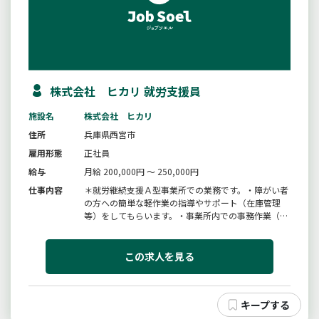
株式会社 ヒカリ 就労支援員
施設名
株式会社 ヒカリ
住所
兵庫県西宮市
雇用形態
正社員
給与
月給 200,000円 ～ 250,000円
仕事内容
＊就労継続支援Ａ型事業所での業務です。・障がい者
の方への簡単な軽作業の指導やサポート（在庫管理
等）をしてもらいます。・事業所内での事務作業（簡
単なＰＣ入力）。・簡単なサポートなので、未経験の
方でも歓迎です。＊変更範囲：変更なし
この求人を見る