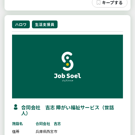
ハロワ
生活支援員
合同会社 吉志 障がい福祉サービス（世話
人）
施設名
合同会社 吉志
住所
兵庫県西宮市