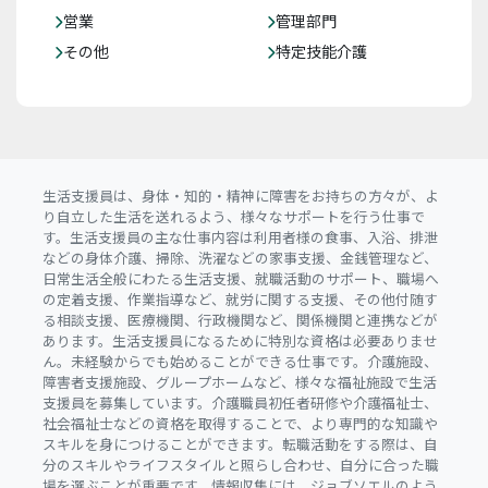
営業
管理部門
その他
特定技能介護
生活支援員は、身体・知的・精神に障害をお持ちの方々が、よ
り自立した生活を送れるよう、様々なサポートを行う仕事で
す。生活支援員の主な仕事内容は利用者様の食事、入浴、排泄
などの身体介護、掃除、洗濯などの家事支援、金銭管理など、
日常生活全般にわたる生活支援、就職活動のサポート、職場へ
の定着支援、作業指導など、就労に関する支援、その他付随す
る相談支援、医療機関、行政機関など、関係機関と連携などが
あります。生活支援員になるために特別な資格は必要ありませ
ん。未経験からでも始めることができる仕事です。介護施設、
障害者支援施設、グループホームなど、様々な福祉施設で生活
支援員を募集しています。介護職員初任者研修や介護福祉士、
社会福祉士などの資格を取得することで、より専門的な知識や
スキルを身につけることができます。転職活動をする際は、自
分のスキルやライフスタイルと照らし合わせ、自分に合った職
場を選ぶことが重要です。情報収集には、ジョブソエルのよう