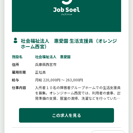
社会福祉法人 惠愛園 生活支援員（オレンジ
ホーム西宮）
施設名
社会福祉法人 惠愛園
住所
兵庫県西宮市
雇用形態
正社員
給与
月給 220,000円 ～ 263,000円
仕事内容
入所者１０名の障害者グループホームでの生活支援員
を募集。オレンジホーム西宮では、利用者の食事、出
発準備の支援、居室の清掃、洗濯などを行っていただ
きます。腰に負担のかかる身体介助はほぼございませ
ん。【日中活動の支援】創作活動のサポート（絵画・
手芸・音楽など）生産活動のサポート（軽作業・農作
この求人を見る
業など）レクリエーション企...