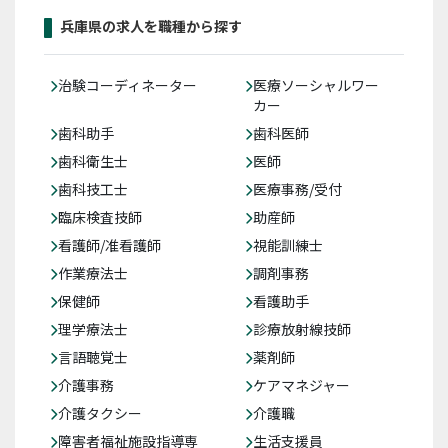
兵庫県の求人を職種から探す
治験コーディネーター
医療ソーシャルワー
カー
歯科助手
歯科医師
歯科衛生士
医師
歯科技工士
医療事務/受付
臨床検査技師
助産師
看護師/准看護師
視能訓練士
作業療法士
調剤事務
保健師
看護助手
理学療法士
診療放射線技師
言語聴覚士
薬剤師
介護事務
ケアマネジャー
介護タクシー
介護職
障害者福祉施設指導専
生活支援員