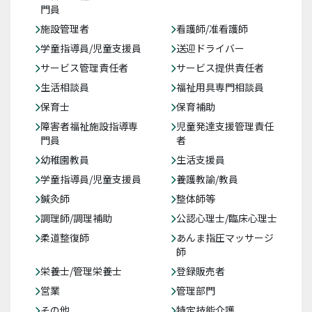
門員
施設管理者
看護師/准看護師
学童指導員/児童支援員
送迎ドライバー
サービス管理責任者
サービス提供責任者
生活相談員
福祉用具専門相談員
保育士
保育補助
障害者福祉施設指導専
児童発達支援管理責任
門員
者
幼稚園教員
生活支援員
学童指導員/児童支援員
養護教諭/教員
鍼灸師
整体師等
調理師/調理補助
公認心理士/臨床心理士
柔道整復師
あんま指圧マッサージ
師
栄養士/管理栄養士
登録販売者
営業
管理部門
その他
特定技能介護