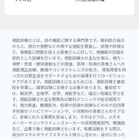
視能訓練士とは、目の機能に関する専門家です。眼科医の指示
のもと、視力や視野などの様々な視能を検査し、弱視や斜視な
ど、視機能に問題を抱える患者さんに対して、視機能の回復を
目的とした訓練を行います。視能訓練士の主な仕事は、視力・
視野・色覚・眼球運動などの検査、弱視・斜視の患者さんへの
視能矯正訓練、眼鏡やコンタクトレンズの処方、 視覚障害を持
つ方の日常生活をサポートするための指導を行うロービジョン
ケアがあります。視能訓練士になるためには、視能訓練士養成
校を卒業し、国家試験に合格する必要があります。養成校で
は、解剖学、生理学、光学、視能学など、幅広い知識を学びま
す。視能訓練士の主な勤務先は眼科クリニックや総合病院で
す。視力検査、眼鏡処方、斜視や弱視の訓練などのほか白内障
手術後のリハビリテーションや、小児眼科の患者さんのケアな
ど、多岐にわたる業務を担当します。そのほかでは、メガネ
メーカーやコンタクトレンズメーカーの研究開発部門、眼鏡店
など、企業で働く視能訓練士もいます。転職活動をする際は、
自分のスキルやライフスタイルと照らし合わせ、自分に合った