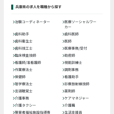
兵庫県の求人を職種から探す
治験コーディネーター
医療ソーシャルワー
カー
歯科助手
歯科医師
歯科衛生士
医師
歯科技工士
医療事務/受付
臨床検査技師
助産師
看護師/准看護師
視能訓練士
作業療法士
調剤事務
保健師
看護助手
理学療法士
診療放射線技師
言語聴覚士
薬剤師
介護事務
ケアマネジャー
介護タクシー
介護職
障害者福祉施設指導専
生活支援員