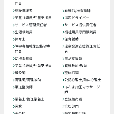
門員
施設管理者
看護師/准看護師
学童指導員/児童支援員
送迎ドライバー
サービス管理責任者
サービス提供責任者
生活相談員
福祉用具専門相談員
保育士
保育補助
障害者福祉施設指導専
児童発達支援管理責任
門員
者
幼稚園教員
生活支援員
学童指導員/児童支援員
養護教諭/教員
鍼灸師
整体師等
調理師/調理補助
公認心理士/臨床心理士
柔道整復師
あんま指圧マッサージ
師
栄養士/管理栄養士
登録販売者
営業
管理部門
その他
特定技能介護