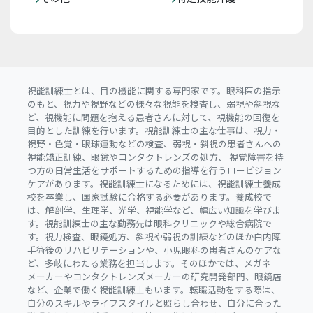
視能訓練士とは、目の機能に関する専門家です。眼科医の指示
のもと、視力や視野などの様々な視能を検査し、弱視や斜視な
ど、視機能に問題を抱える患者さんに対して、視機能の回復を
目的とした訓練を行います。視能訓練士の主な仕事は、視力・
視野・色覚・眼球運動などの検査、弱視・斜視の患者さんへの
視能矯正訓練、眼鏡やコンタクトレンズの処方、 視覚障害を持
つ方の日常生活をサポートするための指導を行うロービジョン
ケアがあります。視能訓練士になるためには、視能訓練士養成
校を卒業し、国家試験に合格する必要があります。養成校で
は、解剖学、生理学、光学、視能学など、幅広い知識を学びま
す。視能訓練士の主な勤務先は眼科クリニックや総合病院で
す。視力検査、眼鏡処方、斜視や弱視の訓練などのほか白内障
手術後のリハビリテーションや、小児眼科の患者さんのケアな
ど、多岐にわたる業務を担当します。そのほかでは、メガネ
メーカーやコンタクトレンズメーカーの研究開発部門、眼鏡店
など、企業で働く視能訓練士もいます。転職活動をする際は、
自分のスキルやライフスタイルと照らし合わせ、自分に合った