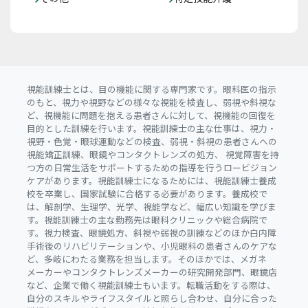
視能訓練士とは、目の機能に関する専門家です。眼科医の指示
のもと、視力や視野などの様々な視能を検査し、弱視や斜視な
ど、視機能に問題を抱える患者さんに対して、視機能の回復を
目的とした訓練を行います。視能訓練士の主な仕事は、視力・
視野・色覚・眼球運動などの検査、弱視・斜視の患者さんへの
視能矯正訓練、眼鏡やコンタクトレンズの処方、 視覚障害を持
つ方の日常生活をサポートするための指導を行うロービジョン
ケアがあります。視能訓練士になるためには、視能訓練士養成
校を卒業し、国家試験に合格する必要があります。養成校で
は、解剖学、生理学、光学、視能学など、幅広い知識を学びま
す。視能訓練士の主な勤務先は眼科クリニックや総合病院で
す。視力検査、眼鏡処方、斜視や弱視の訓練などのほか白内障
手術後のリハビリテーションや、小児眼科の患者さんのケアな
ど、多岐にわたる業務を担当します。そのほかでは、メガネ
メーカーやコンタクトレンズメーカーの研究開発部門、眼鏡店
など、企業で働く視能訓練士もいます。転職活動をする際は、
自分のスキルやライフスタイルと照らし合わせ、自分に合った