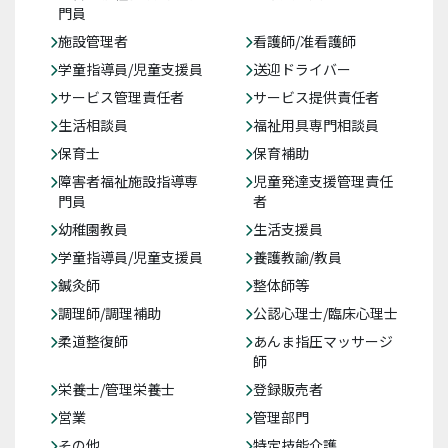
門員
施設管理者
看護師/准看護師
学童指導員/児童支援員
送迎ドライバー
サービス管理責任者
サービス提供責任者
生活相談員
福祉用具専門相談員
保育士
保育補助
障害者福祉施設指導専
児童発達支援管理責任
門員
者
幼稚園教員
生活支援員
学童指導員/児童支援員
養護教諭/教員
鍼灸師
整体師等
調理師/調理補助
公認心理士/臨床心理士
柔道整復師
あんま指圧マッサージ
師
栄養士/管理栄養士
登録販売者
営業
管理部門
その他
特定技能介護