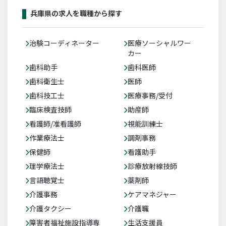
兵庫県の求人を職種から探す
治験コーディネーター
医療ソーシャルワー
カー
歯科助手
歯科医師
歯科衛生士
医師
歯科技工士
医療事務/受付
臨床検査技師
助産師
看護師/准看護師
視能訓練士
作業療法士
調剤事務
保健師
看護助手
理学療法士
診療放射線技師
言語聴覚士
薬剤師
介護事務
ケアマネジャー
介護タクシー
介護職
障害者福祉施設指導専
生活支援員