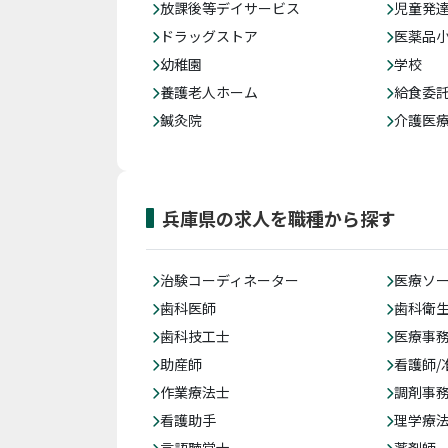
放課後等デイサービス
児童発
ドラッグストア
医薬品
幼稚園
学校
養護老人ホーム
給食委
鍼灸院
介護医
兵庫県の求人を職種から探す
治験コーディネーター
医療ソ
歯科医師
歯科衛
歯科技工士
医療事務
助産師
看護師/
作業療法士
調剤事
看護助手
理学療