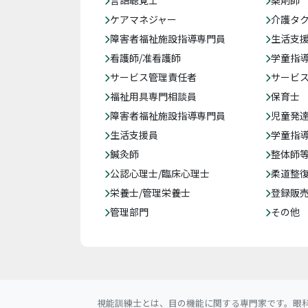
言語聴覚士
薬剤師
ケアマネジャー
介護タ
障害者福祉施設指導専門員
生活支
看護師/准看護師
学童指導
サービス管理責任者
サービ
福祉用具専門相談員
保育士
障害者福祉施設指導専門員
児童発
生活支援員
学童指導
鍼灸師
整体師
公認心理士/臨床心理士
柔道整
栄養士/管理栄養士
登録販
管理部門
その他
視能訓練士とは、目の機能に関する専門家です。眼