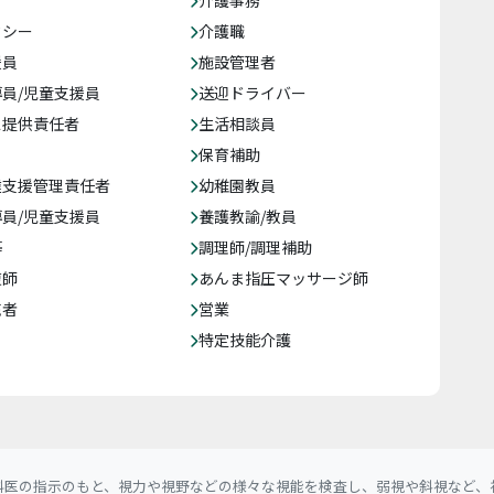
介護事務
クシー
介護職
援員
施設管理者
員/児童支援員
送迎ドライバー
ス提供責任者
生活相談員
保育補助
達支援管理責任者
幼稚園教員
員/児童支援員
養護教諭/教員
等
調理師/調理補助
復師
あんま指圧マッサージ師
売者
営業
特定技能介護
科医の指示のもと、視力や視野などの様々な視能を検査し、弱視や斜視など、