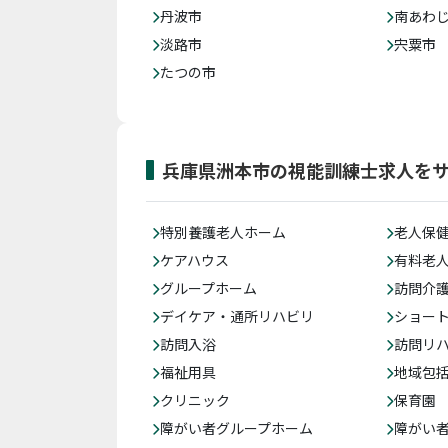
丹波市
南あわ
淡路市
宍粟市
たつの市
兵庫県洲本市の視能訓練士求人を
特別養護老人ホーム
老人保
ケアハウス
有料老
グループホーム
訪問介
デイケア・通所リハビリ
ショー
訪問入浴
訪問リ
福祉用具
地域包
クリニック
保育園
障がい者グループホーム
障がい