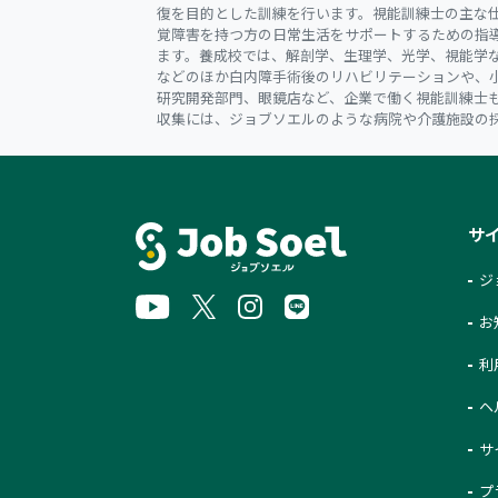
復を目的とした訓練を行います。視能訓練士の主な
覚障害を持つ方の日常生活をサポートするための指
ます。養成校では、解剖学、生理学、光学、視能学
などのほか白内障手術後のリハビリテーションや、
研究開発部門、眼鏡店など、企業で働く視能訓練士
収集には、ジョブソエルのような病院や介護施設の
サ
ジ
お
利
ヘ
サ
プ