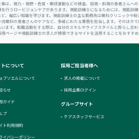
仕事は、視力・視野・色覚・眼球運動などの検査、弱視・斜視の患者さんへの
導を行うロービジョンケアがあります。視能訓練士になるためには、視能訓練
など、幅広い知識を学びます。視能訓練士の主な勤務先は眼科クリニックや総
小児眼科の患者さんのケアなど、多岐にわたる業務を担当します。そのほかで
もいます。転職活動をする際は、自分のスキルやライフスタイルと照らし合わ
採用ページや視能訓練士の求人が検索できるサイトを活用することをおすすめ
イトについて
採用ご担当者様へ
ョブソエルについて
求人の掲載について
知らせ
採用企業ログイン
用ガイド
グループサイト
ルプ
ケアスタッフサービス
イト利用規約
ライバシーポリシー