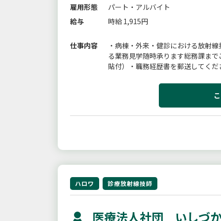
雇用形態
パート・アルバイト
給与
時給 1,915円
仕事内容
・病棟・外来・健診における放射線
る業務見学随時承ります総務課まで
貼付）・職務経歴書を郵送してくだ
社の定める業務
こ
ハロワ
診療放射線技師
医療法人社団 いしづか