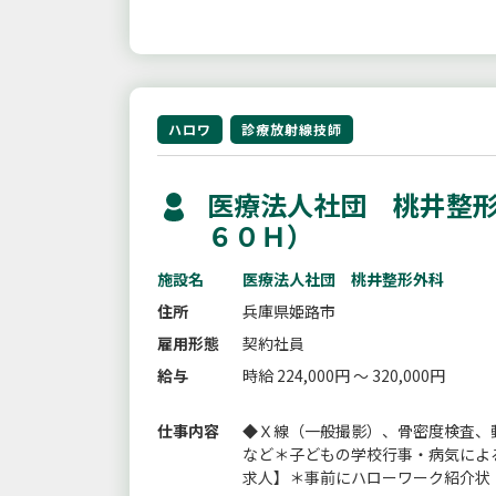
ハロワ
診療放射線技師
医療法人社団 桃井整形
６０Ｈ）
施設名
医療法人社団 桃井整形外科
住所
兵庫県姫路市
雇用形態
契約社員
給与
時給 224,000円 ～ 320,000円
仕事内容
◆Ｘ線（一般撮影）、骨密度検査、
など＊子どもの学校行事・病気によ
求人】＊事前にハローワーク紹介状