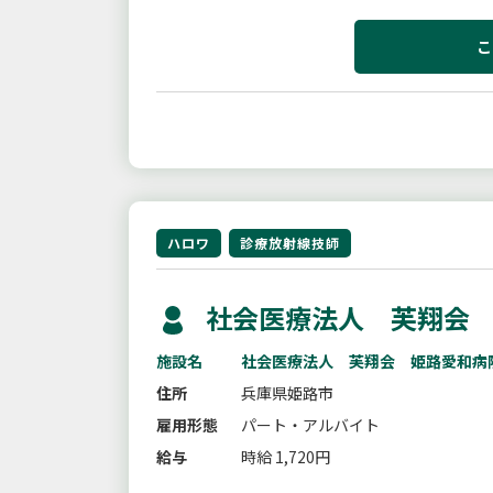
追って連絡いたします。【変更範囲
こ
ハロワ
診療放射線技師
社会医療法人 芙翔会 
施設名
社会医療法人 芙翔会 姫路愛和病
住所
兵庫県姫路市
雇用形態
パート・アルバイト
給与
時給 1,720円