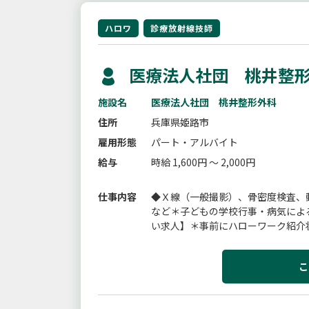
ハロワ
診療放射線技師
医療法人社団 桃井整形
施設名
医療法人社団 桃井整形外科
住所
兵庫県姫路市
雇用形態
パート・アルバイト
給与
時給 1,600円 ～ 2,000円
仕事内容
◆Ｘ線（一般撮影）、骨密度検査、
など＊子どもの学校行事・病気によ
い求人】＊事前にハローワーク紹介
上、追って連絡いたします。【変更
こ