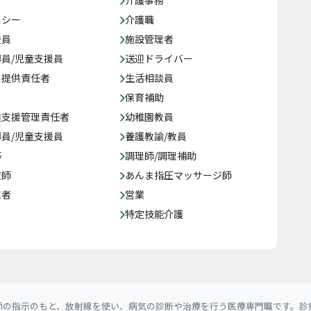
介護事務
クシー
介護職
援員
施設管理者
員/児童支援員
送迎ドライバー
ス提供責任者
生活相談員
保育補助
達支援管理責任者
幼稚園教員
員/児童支援員
養護教諭/教員
等
調理師/調理補助
復師
あんま指圧マッサージ師
売者
営業
特定技能介護
の指示のもと、放射線を使い、病気の診断や治療を行う医療専門職です。診療放