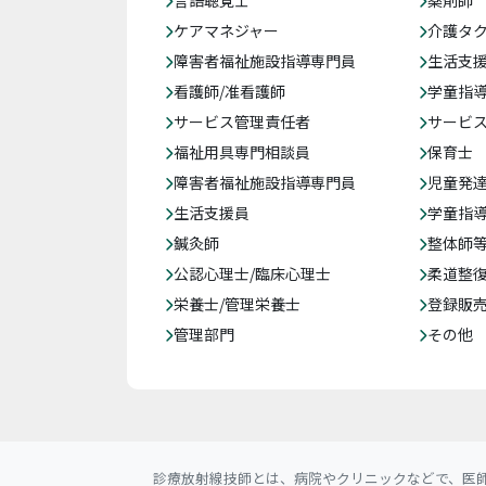
言語聴覚士
薬剤師
ケアマネジャー
介護タ
障害者福祉施設指導専門員
生活支
看護師/准看護師
学童指導
サービス管理責任者
サービ
福祉用具専門相談員
保育士
障害者福祉施設指導専門員
児童発
生活支援員
学童指導
鍼灸師
整体師
公認心理士/臨床心理士
柔道整
栄養士/管理栄養士
登録販
管理部門
その他
診療放射線技師とは、病院やクリニックなどで、医師