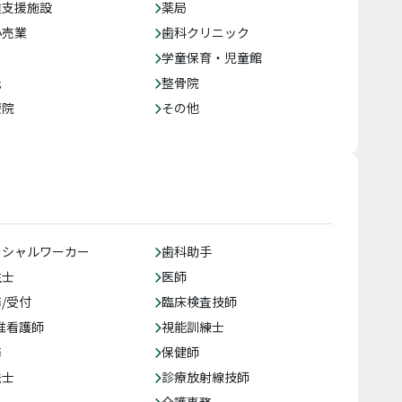
達支援施設
薬局
小売業
歯科クリニック
学童保育・児童館
託
整骨院
療院
その他
ーシャルワーカー
歯科助手
生士
医師
/受付
臨床検査技師
准看護師
視能訓練士
務
保健師
法士
診療放射線技師