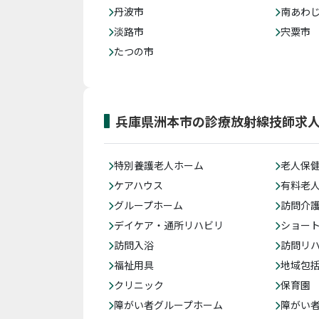
丹波市
南あわ
淡路市
宍粟市
たつの市
兵庫県洲本市の診療放射線技師求
特別養護老人ホーム
老人保
ケアハウス
有料老
グループホーム
訪問介
デイケア・通所リハビリ
ショー
訪問入浴
訪問リ
福祉用具
地域包
クリニック
保育園
障がい者グループホーム
障がい