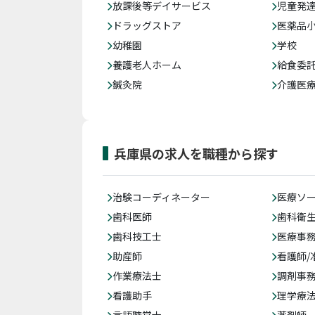
放課後等デイサービス
児童発
ドラッグストア
医薬品
幼稚園
学校
養護老人ホーム
給食委
鍼灸院
介護医
兵庫県の求人を職種から探す
治験コーディネーター
医療ソ
歯科医師
歯科衛
歯科技工士
医療事務
助産師
看護師/
作業療法士
調剤事
看護助手
理学療