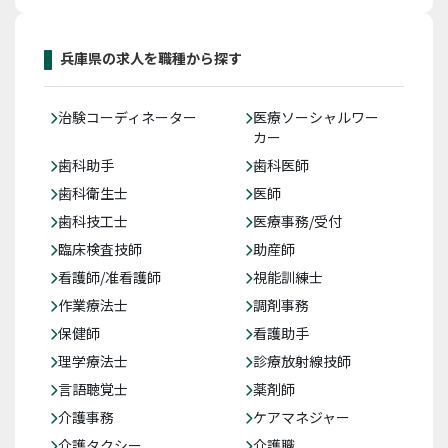
兵庫県の求人を職種から探す
治験コーディネーター
医療ソーシャルワー
カー
歯科助手
歯科医師
歯科衛生士
医師
歯科技工士
医療事務/受付
臨床検査技師
助産師
看護師/准看護師
視能訓練士
作業療法士
調剤事務
保健師
看護助手
理学療法士
診療放射線技師
言語聴覚士
薬剤師
介護事務
ケアマネジャー
介護タクシー
介護職