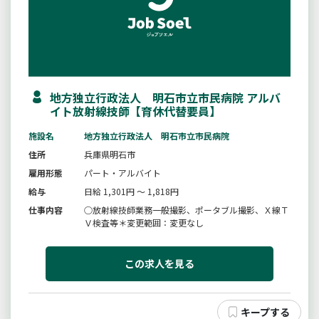
地方独立行政法人 明石市立市民病院 アルバ
イト放射線技師【育休代替要員】
施設名
地方独立行政法人 明石市立市民病院
住所
兵庫県明石市
雇用形態
パート・アルバイト
給与
日給 1,301円 ～ 1,818円
仕事内容
○放射線技師業務一般撮影、ポータブル撮影、Ｘ線Ｔ
Ｖ検査等＊変更範囲：変更なし
この求人を見る