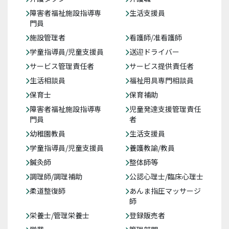
障害者福祉施設指導専
生活支援員
門員
施設管理者
看護師/准看護師
学童指導員/児童支援員
送迎ドライバー
サービス管理責任者
サービス提供責任者
生活相談員
福祉用具専門相談員
保育士
保育補助
障害者福祉施設指導専
児童発達支援管理責任
門員
者
幼稚園教員
生活支援員
学童指導員/児童支援員
養護教諭/教員
鍼灸師
整体師等
調理師/調理補助
公認心理士/臨床心理士
柔道整復師
あんま指圧マッサージ
師
栄養士/管理栄養士
登録販売者