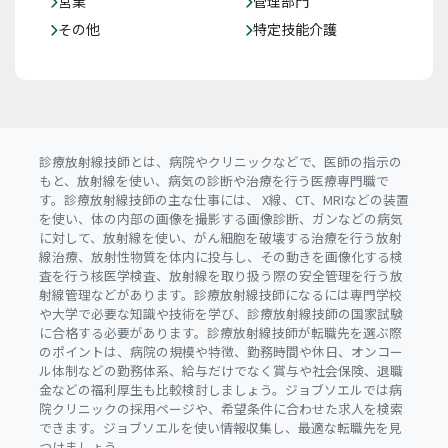
営業
管理部門
その他
特定技能介護
診療放射線技師とは、病院やクリニックなどで、医師の指示の
もと、放射線を使い、病気の診断や治療を行う医療専門職で
す。診療放射線技師の主な仕事には、 X線、CT、MRIなどの装置
を使い、体の内部の画像を撮影する画像診断、ガンなどの病気
に対して、放射線を使い、がん細胞を破壊する治療を行う放射
線治療、放射性物質を体内に投与し、その動きを画像化する検
査を行う核医学検査、放射線を取り扱う際の安全管理を行う放
射線管理などがあります。診療放射線技師になるには専門学校
や大学で必要な知識や技術を学び、診療放射線技師の国家試験
に合格する必要があります。診療放射線技師が転職先を選ぶ際
のポイントは、病院の規模や特徴、勤務時間や休日、オンコー
ル体制などの勤務体系、給与だけでなく賞与や社会保険、退職
金などの福利厚生も比較検討しましょう。ジョブソエルでは病
院クリニックの採用ページや、希望条件に合わせた求人を検索
できます。ジョブソエルを使い情報収集し、最適な転職先を見
つけましょう。