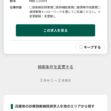
給与
時給 2,500円
仕事内容
○放射線技師業務○医師補助業務○書類等作成業務○
清掃業務＊ハローワークを通じてご応募ください。＊
変更範囲：変更無し
この求人を見る
検索条件を変更する
2
1
2
件中
～
件表示
兵庫県の診療放射線技師求人を他のエリアから探す