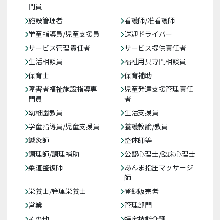
門員
施設管理者
看護師/准看護師
学童指導員/児童支援員
送迎ドライバー
サービス管理責任者
サービス提供責任者
生活相談員
福祉用具専門相談員
保育士
保育補助
障害者福祉施設指導専
児童発達支援管理責任
門員
者
幼稚園教員
生活支援員
学童指導員/児童支援員
養護教諭/教員
鍼灸師
整体師等
調理師/調理補助
公認心理士/臨床心理士
柔道整復師
あんま指圧マッサージ
師
栄養士/管理栄養士
登録販売者
営業
管理部門
その他
特定技能介護