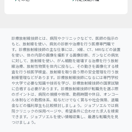
診療放射線技師とは、病院やクリニックなどで、医師の指示の
もと、放射線を使い、病気の診断や治療を行う医療専門職で
す。診療放射線技師の主な仕事には、 X線、CT、MRIなどの装置
を使い、体の内部の画像を撮影する画像診断、ガンなどの病気
に対して、放射線を使い、がん細胞を破壊する治療を行う放射
線治療、放射性物質を体内に投与し、その動きを画像化する検
査を行う核医学検査、放射線を取り扱う際の安全管理を行う放
射線管理などがあります。診療放射線技師になるには専門学校
や大学で必要な知識や技術を学び、診療放射線技師の国家試験
に合格する必要があります。診療放射線技師が転職先を選ぶ際
のポイントは、病院の規模や特徴、勤務時間や休日、オンコー
ル体制などの勤務体系、給与だけでなく賞与や社会保険、退職
金などの福利厚生も比較検討しましょう。ジョブソエルでは病
院クリニックの採用ページや、希望条件に合わせた求人を検索
できます。ジョブソエルを使い情報収集し、最適な転職先を見
つけましょう。