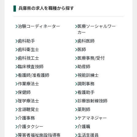
兵庫県の求人を職種から探す
治験コーディネーター
医療ソーシャルワー
カー
歯科助手
歯科医師
歯科衛生士
医師
歯科技工士
医療事務/受付
臨床検査技師
助産師
看護師/准看護師
視能訓練士
作業療法士
調剤事務
保健師
看護助手
理学療法士
診療放射線技師
言語聴覚士
薬剤師
介護事務
ケアマネジャー
介護タクシー
介護職
障害者福祉施設指導専
生活支援員